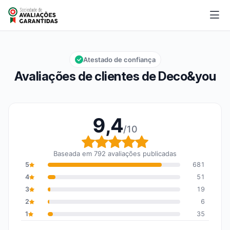
Deco&you
9,4/10
Nota global: 9,4 em 10
Atestado de confiança
Avaliações de clientes de Deco&you
9,4
/10
Nota global: 9,4 em 10
Baseada em 792 avaliações publicadas
5
681
4
51
3
19
2
6
1
35