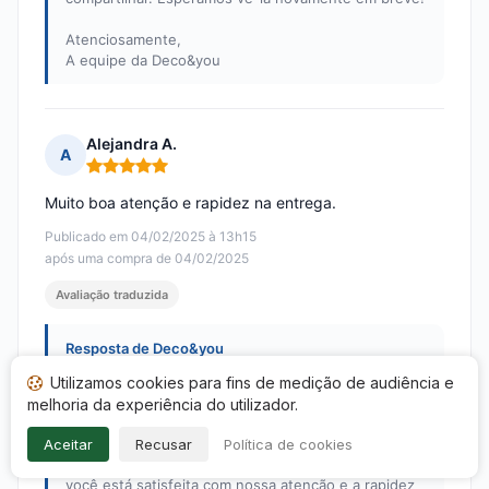
Atenciosamente,
A equipe da Deco&you
Alejandra A.
A
Nota: 5 em 5
Muito boa atenção e rapidez na entrega.
Publicado em 04/02/2025 à 13h15
após uma compra de 04/02/2025
Avaliação traduzida
Resposta de Deco&you
Publicada em 27/03/2026
Utilizamos cookies para fins de medição de audiência e
Olá Alejandra!
melhoria da experiência do utilizador.
Muito obrigado pelo seu comentário e pela
Aceitar
Recusar
Política de cookies
excelente avaliação. Ficamos felizes em saber que
você está satisfeita com nossa atenção e a rapidez