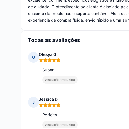
excelente, com itens específicos elogiados e muito bo
de cuidado. O atendimento ao cliente é elogiado pel
eficiente de problemas e suporte confiável. Além diss
experiência de compra fluida, envio rápido e uma a
Todas as avaliações
Olesya G.
O
Nota: 5 em 5
Super!
Avaliação traduzida
Jessica D.
J
Nota: 5 em 5
Perfeito
Avaliação traduzida