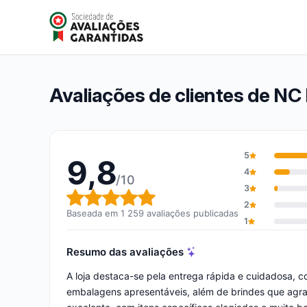
NC BEAUTY PRO
9,8/10
(1 259 avaliações)
Nota global: 9,8 em 10
Avaliações de clientes de 
5
9,8
4
/10
3
Nota global: 9,8 em 10
2
Baseada em 1 259 avaliações publicadas
1
Resumo das avaliações
A loja destaca-se pela entrega rápida e cuidadosa,
embalagens apresentáveis, além de brindes que agr