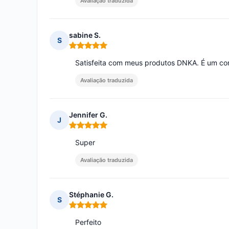
Avaliação traduzida
sabine S.
S
Nota: 5 em 5
Satisfeita com meus produtos DNKA. É um co
Avaliação traduzida
Jennifer G.
J
Nota: 5 em 5
Super
Avaliação traduzida
Stéphanie G.
S
Nota: 5 em 5
Perfeito