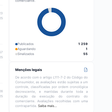
comerciante.
23
25
Publicados
1 259
Aguardando
1
57
Sinalizados
55
25
Menções legais
De acordo com o artigo L111-7-2 do Código do
Consumidor, as avaliações estão sujeitas a um
controle, classificadas por ordem cronológica
26
decrescente, e mantidas durante toda a
25
duração da execução do contrato do
comerciante. Avaliações recolhidas com uma
contrapartida.
Saiba mais…