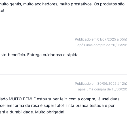
uito gentis, muito acolhedores, muito prestativos. Os produtos são
te!
Publicado em 01/07/2025 à 05h
após uma compra de 20/06/20
usto-benefício. Entrega cuidadosa e rápida.
Publicado em 30/06/2025 à 12h
após uma compra de 18/06/20
ado MUITO BEM! E estou super feliz com a compra, já usei duas
cel em forma de rosa é super fofo! Tinta branca testada e por
rá a durabilidade. Muito obrigada!