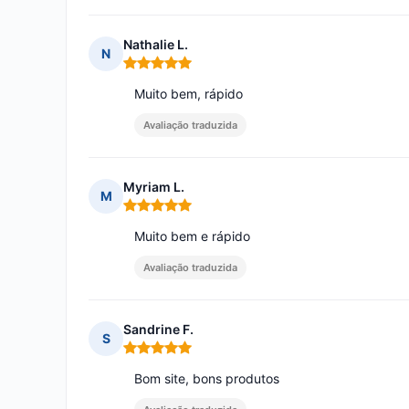
Nathalie L.
N
Nota: 5 em 5
Muito bem, rápido
Avaliação traduzida
Myriam L.
M
Nota: 5 em 5
Muito bem e rápido
Avaliação traduzida
Sandrine F.
S
Nota: 5 em 5
Bom site, bons produtos