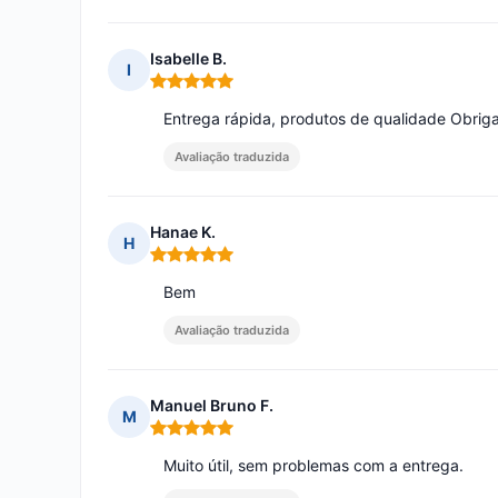
Isabelle B.
I
Nota: 5 em 5
Entrega rápida, produtos de qualidade Obrig
Avaliação traduzida
Hanae K.
H
Nota: 5 em 5
Bem
Avaliação traduzida
Manuel Bruno F.
M
Nota: 5 em 5
Muito útil, sem problemas com a entrega.