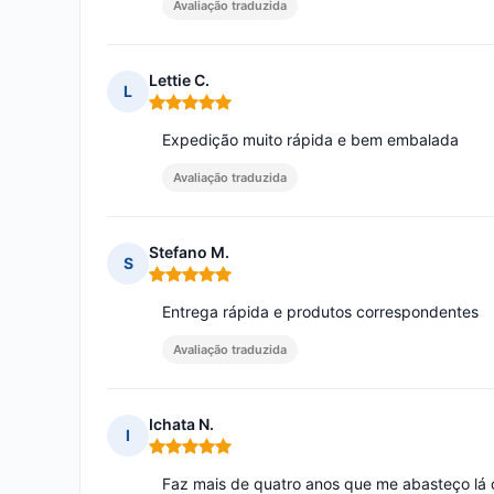
Avaliação traduzida
Lettie C.
L
Nota: 5 em 5
Expedição muito rápida e bem embalada
Avaliação traduzida
Stefano M.
S
Nota: 5 em 5
Entrega rápida e produtos correspondentes
Avaliação traduzida
Ichata N.
I
Nota: 5 em 5
Faz mais de quatro anos que me abasteço lá 