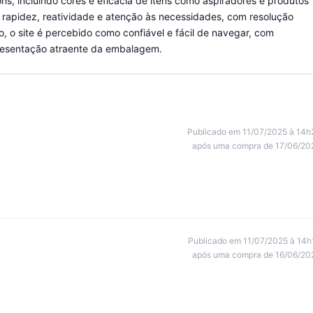
ns, incluindo cores e eficácia de itens como aspiradores e produtos
a rapidez, reatividade e atenção às necessidades, com resolução
o, o site é percebido como confiável e fácil de navegar, com
presentação atraente da embalagem.
Publicado em 11/07/2025 à 14h
após uma compra de 17/06/20
Publicado em 11/07/2025 à 14h
após uma compra de 16/06/20