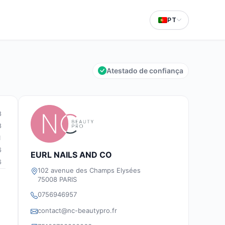
PT
Atestado de confiança
8
8
1
6
EURL NAILS AND CO
6
102 avenue des Champs Elysées
75008 PARIS
0756946957
contact@nc-beautypro.fr