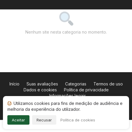
Nenhum site nesta categoria no momento.
Início
Suas avaliações
Categorias
Termos de uso
Dados e cookies
Política de privacidade
Informações legais
Utilizamos cookies para fins de medição de audiência e
Copyright © 2026
Sociedade de Avaliações Garantidas
.
melhoria da experiência do utilizador.
Todos os direitos reservados.
Aceitar
Recusar
Política de cookies