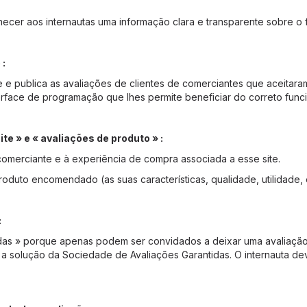
cer aos internautas uma informação clara e transparente sobre o 
 :
 e publica as avaliações de clientes de comerciantes que aceitara
terface de programação que lhes permite beneficiar do correto func
ite » e « avaliações de produto » :
 comerciante e à experiência de compra associada a esse site.
oduto encomendado (as suas características, qualidade, utilidade, e
:
idas » porque apenas podem ser convidados a deixar uma avaliaç
 a solução da Sociedade de Avaliações Garantidas. O internauta dev