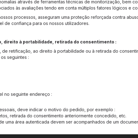
omalias através de ferramentas técnicas de monitorização, bem co
iados às avaliações tendo em conta múltiplos fatores lógicos e co
 nossos processos, asseguram uma proteção reforçada contra abuso
l de confiança para os nossos utilizadores.
o, direito à portabilidade, retirada do consentimento :
, de retificação, ao direito à portabilidade ou à retirada do conse
os seguintes :
el no seguinte endereço :
ssoais, deve indicar o motivo do pedido, por exemplo :
tos, retirada do consentimento anteriormente concedido, etc.
 de uma área autenticada devem ser acompanhados de um documento