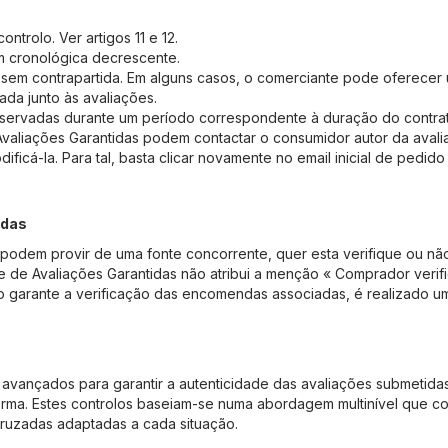
ntrolo. Ver artigos 11 e 12.
m cronológica decrescente.
s sem contrapartida. Em alguns casos, o comerciante pode oferece
ada junto às avaliações.
nservadas durante um período correspondente à duração do contra
aliações Garantidas podem contactar o consumidor autor da avali
icá-la. Para tal, basta clicar novamente no email inicial de pedido
adas
 podem provir de uma fonte concorrente, quer esta verifique ou n
e de Avaliações Garantidas não atribui a menção « Comprador verifi
o garante a verificação das encomendas associadas, é realizado u
vançados para garantir a autenticidade das avaliações submetida
orma. Estes controlos baseiam-se numa abordagem multinível que com
cruzadas adaptadas a cada situação.