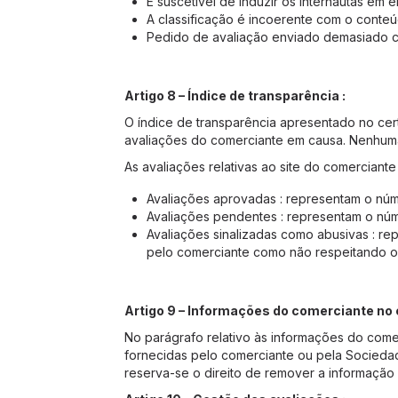
É suscetível de induzir os internautas em e
A classificação é incoerente com o conte
Pedido de avaliação enviado demasiado 
Artigo 8 – Índice de transparência :
O índice de transparência apresentado no cert
avaliações do comerciante em causa. Nenhuma 
As avaliações relativas ao site do comerciant
Avaliações aprovadas : representam o núme
Avaliações pendentes : representam o núm
Avaliações sinalizadas como abusivas : re
pelo comerciante como não respeitando os c
Artigo 9 – Informações do comerciante no c
No parágrafo relativo às informações do come
fornecidas pelo comerciante ou pela Sociedad
reserva-se o direito de remover a informação