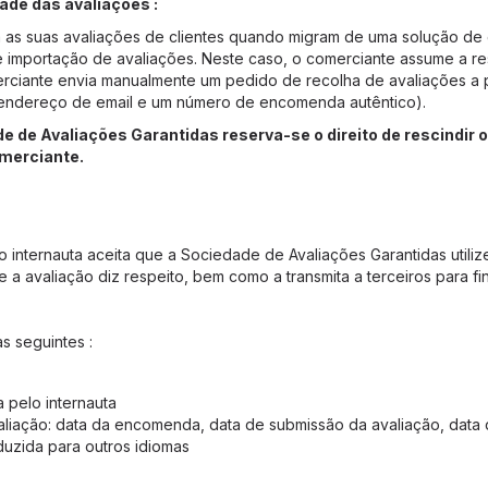
dade das avaliações :
 as suas avaliações de clientes quando migram de uma solução de 
de importação de avaliações. Neste caso, o comerciante assume a r
ciante envia manualmente um pedido de recolha de avaliações a pa
 endereço de email e um número de encomenda autêntico).
 de Avaliações Garantidas reserva-se o direito de rescindir 
omerciante.
nternauta aceita que a Sociedade de Avaliações Garantidas utilize
 a avaliação diz respeito, bem como a transmita a terceiros para fin
s seguintes :
a pelo internauta
aliação: data da encomenda, data de submissão da avaliação, data 
duzida para outros idiomas