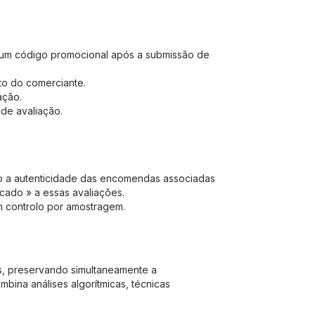
r um código promocional após a submissão de
to do comerciante.
ação.
 de avaliação.
ão a autenticidade das encomendas associadas
cado » a essas avaliações.
m controlo por amostragem.
s, preservando simultaneamente a
bina análises algorítmicas, técnicas