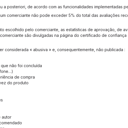
u a posteriori, de acordo com as funcionalidades implementadas pe
m comerciante não pode exceder 5% do total das avaliações recolh
escolhido pelo comerciante, as estatísticas de aprovação, de av
o comerciante são divulgadas na página do certificado de confiança
ser considerada « abusiva » e, consequentemente, não publicada :
 que não foi concluída
efone…)
eriência de compra
 vez do produto
es
 autor
encomendado