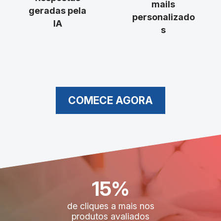
mails
geradas pela
personalizado
IA
s
COMECE AGORA
15%
de cliques a mais nos
produtos avaliados