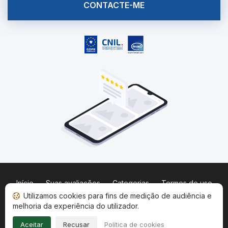
CONTACTE-ME
Início
Suas avaliações
Categorias
Termos de uso
Dados e cookies
Política de privacidade
Utilizamos cookies para fins de medição de audiência e
Informações legais
melhoria da experiência do utilizador.
Copyright © 2026
Sociedade de Avaliações Garantidas
.
Aceitar
Recusar
Política de cookies
Todos os direitos reservados.