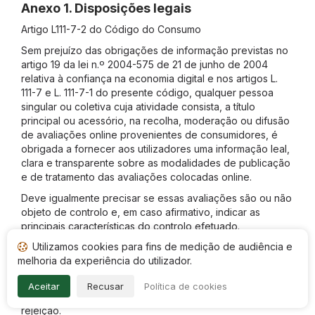
Anexo 1. Disposições legais
Artigo L111-7-2 do Código do Consumo
Sem prejuízo das obrigações de informação previstas no
artigo 19 da lei n.º 2004-575 de 21 de junho de 2004
relativa à confiança na economia digital e nos artigos L.
111-7 e L. 111-7-1 do presente código, qualquer pessoa
singular ou coletiva cuja atividade consista, a título
principal ou acessório, na recolha, moderação ou difusão
de avaliações online provenientes de consumidores, é
obrigada a fornecer aos utilizadores uma informação leal,
clara e transparente sobre as modalidades de publicação
e de tratamento das avaliações colocadas online.
Deve igualmente precisar se essas avaliações são ou não
objeto de controlo e, em caso afirmativo, indicar as
principais características do controlo efetuado.
Utilizamos cookies para fins de medição de audiência e
Deve apresentar a data da avaliação e as suas eventuais
melhoria da experiência do utilizador.
atualizações.
Deve indicar aos consumidores cuja avaliação online não
Aceitar
Recusar
Política de cookies
tenha sido publicada os motivos que justificam a sua
rejeição.