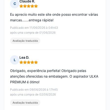
Claude R.
C
Nota: 5 em 5
Eu aprecio muito este site onde posso encontrar várias
marcas.......entrega rápida!
Publicado em 11/06/2026 à 04h43
após uma compra de 01/06/2026
Avaliação traduzida
Lea D.
L
Nota: 5 em 5
Obrigado, experiência perfeita! Obrigado pelas
atenções oferecidas na embalagem. O aspirador ULKA
PREMIUM é ótimo!
Publicado em 09/06/2026 à 17h45
após uma compra de 02/06/2026
Avaliação traduzida