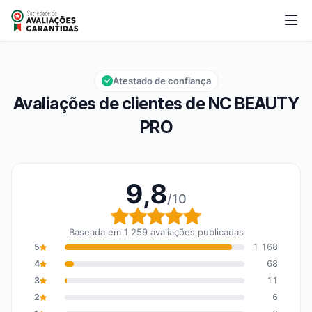
NC BEAUTY PRO
9,8/10
Nota global: 9,8 em 10
Atestado de confiança
Avaliações de clientes de NC BEAUTY
PRO
9,8
/10
Nota global: 9,8 em 10
Baseada em 1 259 avaliações publicadas
5
1 168
4
68
3
11
2
6