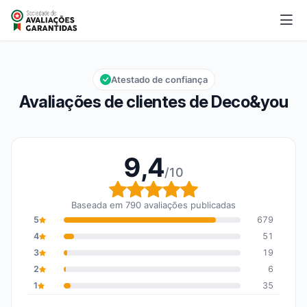
Deco&you
9,4/10
Nota global: 9,4 em 10
Atestado de confiança
Avaliações de clientes de Deco&you
9,4
/10
Nota global: 9,4 em 10
Baseada em 790 avaliações publicadas
5
679
4
51
3
19
2
6
1
35