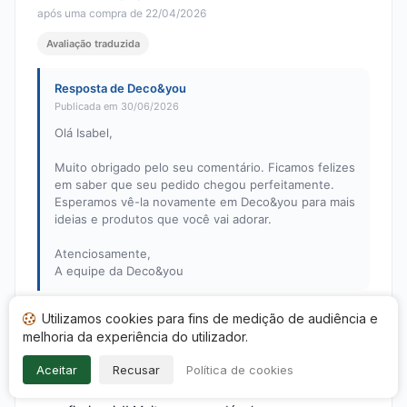
após uma compra de 22/04/2026
Avaliação traduzida
Resposta de Deco&you
Publicada em 30/06/2026
Olá Isabel,
Muito obrigado pelo seu comentário. Ficamos felizes
em saber que seu pedido chegou perfeitamente.
Esperamos vê-la novamente em Deco&you para mais
ideias e produtos que você vai adorar.
Atenciosamente,
A equipe da Deco&you
Utilizamos cookies para fins de medição de audiência e
melhoria da experiência do utilizador.
Raquel P.
R
Nota: 5 em 5
Aceitar
Recusar
Política de cookies
Ótimo serviço de atendimento ao cliente, muito rápidos