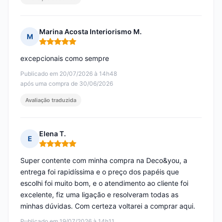
Marina Acosta Interiorismo M.
M
Nota: 5 em 5
excepcionais como sempre
Publicado em 20/07/2026 à 14h48
após uma compra de 30/06/2026
Avaliação traduzida
Elena T.
E
Nota: 5 em 5
Super contente com minha compra na Deco&you, a
entrega foi rapidíssima e o preço dos papéis que
escolhi foi muito bom, e o atendimento ao cliente foi
excelente, fiz uma ligação e resolveram todas as
minhas dúvidas. Com certeza voltarei a comprar aqui.
Publicado em 19/07/2026 à 14h11