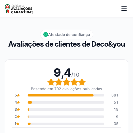
Deco&you
9,4/10
Nota global: 9,4 em 10
Atestado de confiança
Avaliações de clientes de Deco&you
9,4
/10
Nota global: 9,4 em 10
Baseada em 792 avaliações publicadas
5
681
4
51
3
19
2
6
1
35