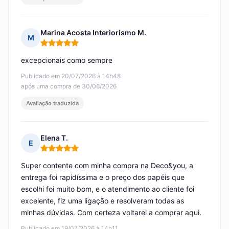
Marina Acosta Interiorismo M.
M
Nota: 5 em 5
excepcionais como sempre
Publicado em 20/07/2026 à 14h48
após uma compra de 30/06/2026
Avaliação traduzida
Elena T.
E
Nota: 5 em 5
Super contente com minha compra na Deco&you, a
entrega foi rapidíssima e o preço dos papéis que
escolhi foi muito bom, e o atendimento ao cliente foi
excelente, fiz uma ligação e resolveram todas as
minhas dúvidas. Com certeza voltarei a comprar aqui.
Publicado em 19/07/2026 à 14h11