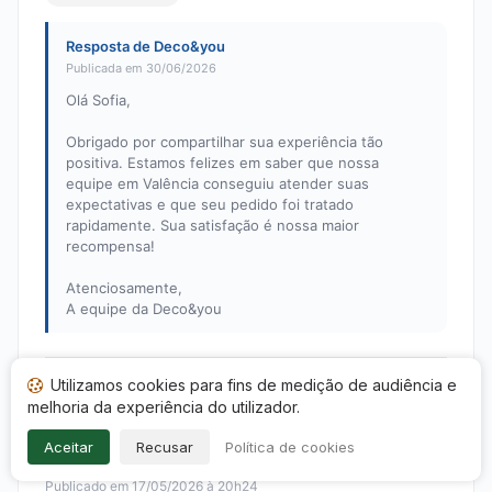
Resposta de Deco&you
Publicada em 30/06/2026
Olá Sofia,
Obrigado por compartilhar sua experiência tão
positiva. Estamos felizes em saber que nossa
equipe em Valência conseguiu atender suas
expectativas e que seu pedido foi tratado
rapidamente. Sua satisfação é nossa maior
recompensa!
Atenciosamente,
A equipe da Deco&you
Utilizamos cookies para fins de medição de audiência e
Isabel T.
I
melhoria da experiência do utilizador.
Nota: 4 em 5
Aceitar
Recusar
Política de cookies
Chegou perfeitamente. Obrigado
Publicado em 17/05/2026 à 20h24