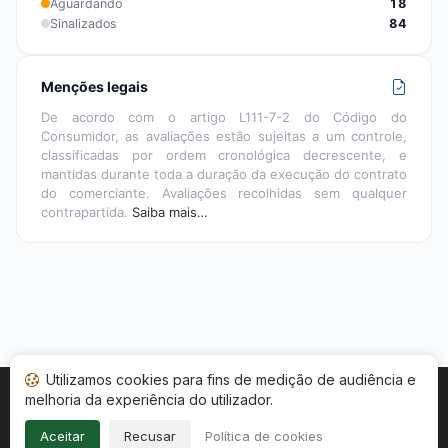
Aguardando
18
Sinalizados
84
Menções legais
De acordo com o artigo L111-7-2 do Código do
Consumidor, as avaliações estão sujeitas a um controle,
classificadas por ordem cronológica decrescente, e
mantidas durante toda a duração da execução do contrato
do comerciante. Avaliações recolhidas sem qualquer
contrapartida.
Saiba mais…
Utilizamos cookies para fins de medição de audiência e
melhoria da experiência do utilizador.
Início
Suas avaliações
Categorias
Termos de uso
Dados e cookies
Política de privacidade
Aceitar
Recusar
Política de cookies
Informações legais