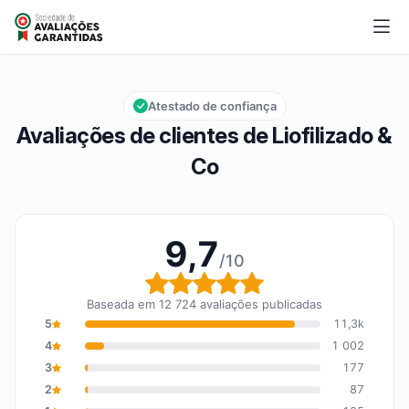
Liofilizado & Co
9,7/10
Nota global: 9,7 em 10
Atestado de confiança
Avaliações de clientes de Liofilizado &
Co
9,7
/10
Nota global: 9,7 em 10
Baseada em 12 724 avaliações publicadas
5
11,3k
4
1 002
3
177
2
87