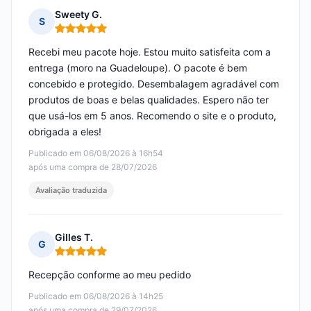
Sweety G.
S
Nota: 5 em 5
Recebi meu pacote hoje. Estou muito satisfeita com a
entrega (moro na Guadeloupe). O pacote é bem
concebido e protegido. Desembalagem agradável com
produtos de boas e belas qualidades. Espero não ter
que usá-los em 5 anos. Recomendo o site e o produto,
obrigada a eles!
Publicado em 06/08/2026 à 16h54
após uma compra de 28/07/2026
Avaliação traduzida
Gilles T.
G
Nota: 5 em 5
Recepção conforme ao meu pedido
Publicado em 06/08/2026 à 14h25
após uma compra de 29/07/2026